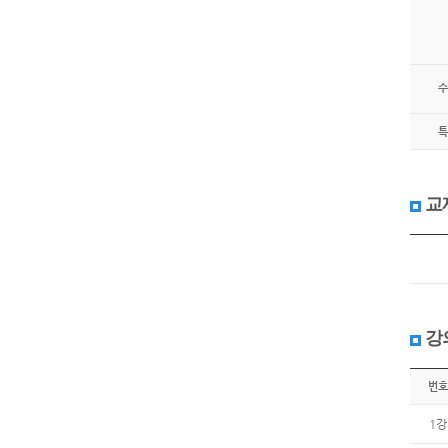
수
특
교
강
번호
1강