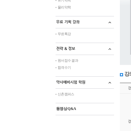
유기약학
물리약학
무료 기획 강좌
무료특강
전략 & 정보
원서접수 결과
합격수기
강
약사예비시험 학원
강
신촌캠퍼스
동영상 Q&A
강