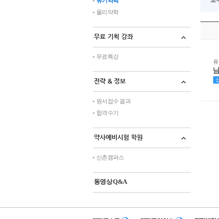
교수
유기약학
물리약학
무료 기획 강좌
무료특강
유
전략 & 정보
원서접수 결과
합격수기
약사예비시험 학원
신촌캠퍼스
동영상 Q&A