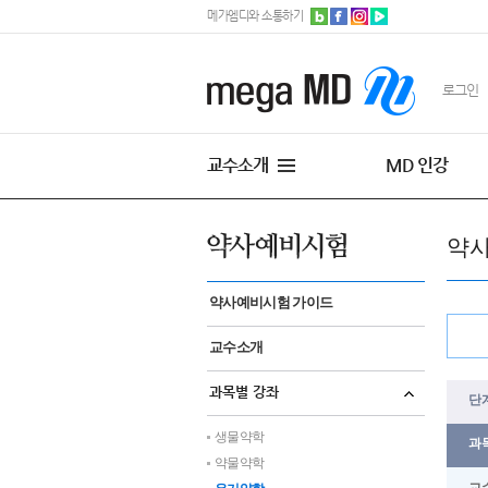
메가엠디와 소통하기
로그인
교수소개
MD 인강
약사
약사예비시험 가이드
교수소개
과목별 강좌
단계
생물약학
과목
약물약학