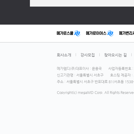
회사소개
강사모집
찾아오시는 길
메가엠디(주)대표이사 : 윤용국
사업자등록번호 : 1
신고기관명 : 서울특별시 서초구
호스팅 제공자 : 
주소 : 서울특별시 서초구 반포대로 81(서초동 1538-
Copyright(c) megaMD Corp. All Rights Reserve