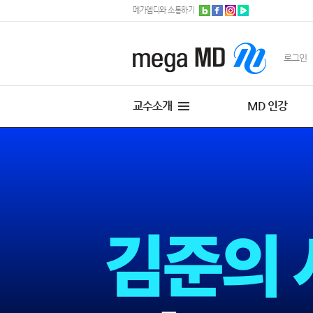
메가엠디와 소통하기
로그인
교수소개
MD 인강