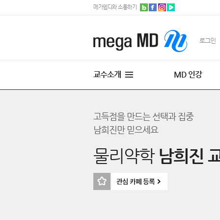
메가엠디와 소통하기
로그인
교수소개
MD 인강
고득점을 만드는 선택과 집중
남희진만 믿으세요
물리약학
남희진 