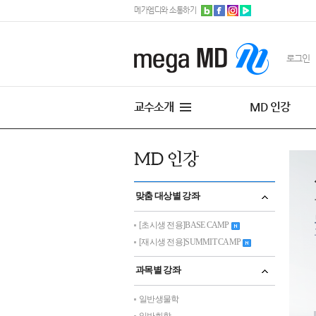
메가엠디와 소통하기
로그인
교수소개
MD 인강
맞춤 대상별 강좌
[초시생 전용]BASE CAMP
[재시생 전용]SUMMIT CAMP
과목별 강좌
일반생물학