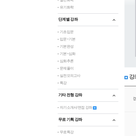
일반화학
유기화학
단계별 강좌
기초입문
입문+기본
기본완성
기본+심화
심화추론
문제풀이
실전모의고사
강
특강
기타 전형 강좌
강
자기소개서/면접 강좌
무료 기획 강좌
무료특강