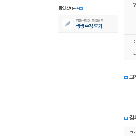
강
동영상 Q&A
수
특
교
강
번호