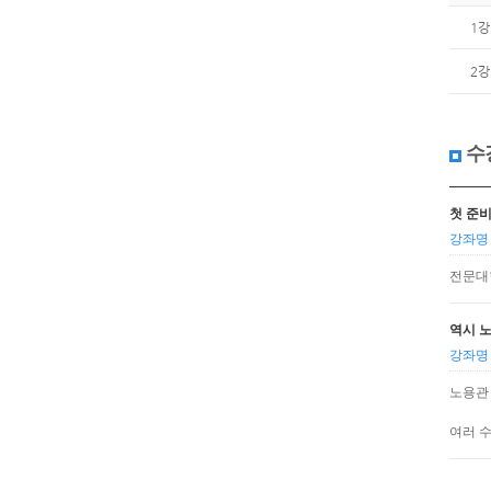
1강
2강
수
첫 준
강좌명 
전문대
역시 
강좌명 
노용관
여러 