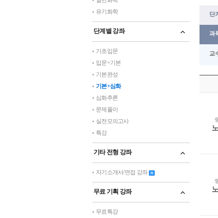
일반화학
유기화학
단계
단계별 강좌
과목
기초입문
교수
입문+기본
기본완성
기본+심화
심화추론
문제풀이
실전모의고사
특강
기타 전형 강좌
자기소개서/면접 강좌
무료 기획 강좌
무료특강