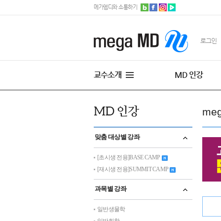
메가엠디와 소통하기
로그인
교수소개
MD 인강
me
맞춤 대상별 강좌
[초시생 전용]BASE CAMP
[재시생 전용]SUMMIT CAMP
과목별 강좌
일반생물학