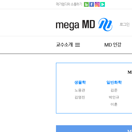
메가엠디와 소통하기
로그인
교수소개
MD 인강
M
생물학
일반화학
노용관
김준
김영진
박인규
이훈
M