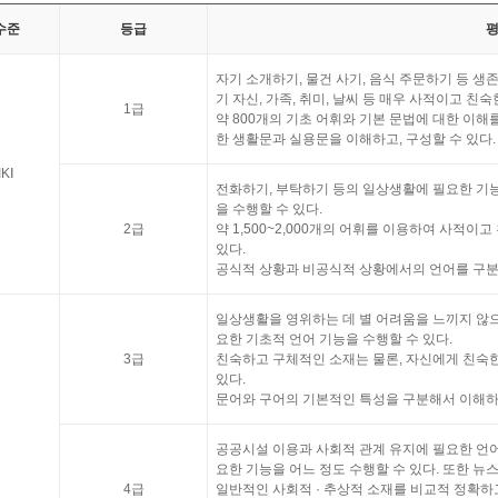
수준
등급
자기 소개하기, 물건 사기, 음식 주문하기 등 생
기 자신, 가족, 취미, 날씨 등 매우 사적이고 친
1급
약 800개의 기초 어휘와 기본 문법에 대한 이해
한 생활문과 실용문을 이해하고, 구성할 수 있다.
KⅠ
전화하기, 부탁하기 등의 일상생활에 필요한 기능
을 수행할 수 있다.
2급
약 1,500~2,000개의 어휘를 이용하여 사적이
있다.
공식적 상황과 비공식적 상황에서의 언어를 구분해
일상생활을 영위하는 데 별 어려움을 느끼지 않
요한 기초적 언어 기능을 수행할 수 있다.
3급
친숙하고 구체적인 소재는 물론, 자신에게 친숙
있다.
문어와 구어의 기본적인 특성을 구분해서 이해하고
공공시설 이용과 사회적 관계 유지에 필요한 언어
요한 기능을 어느 정도 수행할 수 있다. 또한 뉴스
4급
일반적인 사회적 · 추상적 소재를 비교적 정확하