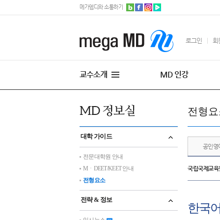
메가엠디와 소통하기
로그인
회
교수소개
MD 인강
전형요
대학 가이드
공인영
전문대학원 안내
MㆍDEET/KEET 안내
국립국제교육원
전형요소
전략 & 정보
한국어