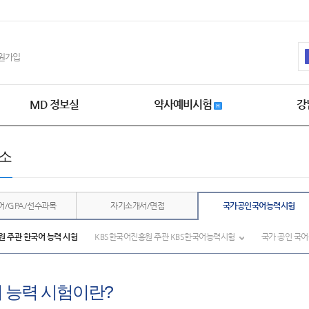
원가입
MD 정보실
약사예비시험
강
소
어/GPA/선수과목
자기소개서/면접
국가공인국어능력시험
 주관 한국어 능력 시험
KBS한국어진흥원 주관 KBS한국어능력시험
국가 공인 국
 능력 시험이란?