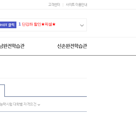
고객센터
사이트 이용안내
1
단강좌 할인★픽셀★
남완전학습관
신촌완전학습관
어능력시험 대학별 자격요건