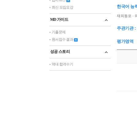
입시뉴스
한국어 능력 시험
최신 모집요강
재외동포 · 
MD 가이드
주관기관 
기출문제
원서접수 결과
평가영역
성공 스토리
역대 합격수기