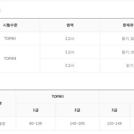
표
시험수준
영역
문제유
TOPIKⅠ
1교시
듣기, 
1교시
듣기, 
TOPIKⅡ
2교시
읽기
TOPIKⅠ
분
1급
2급
3급
결정
80~139
140~200
120~149