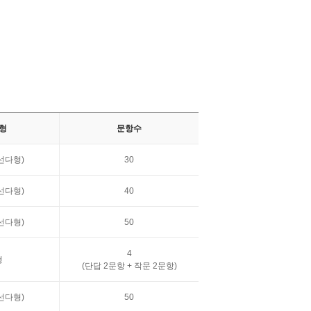
형
문항수
선다형)
30
선다형)
40
선다형)
50
4
형
(단답 2문항 + 작문 2문항)
선다형)
50