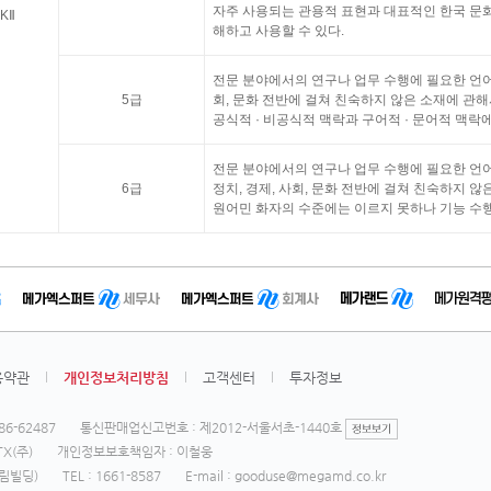
자주 사용되는 관용적 표현과 대표적인 한국 문화
IKⅡ
해하고 사용할 수 있다.
전문 분야에서의 연구나 업무 수행에 필요한 언어 
5급
회, 문화 전반에 걸쳐 친숙하지 않은 소재에 관해
공식적 · 비공식적 맥락과 구어적 · 문어적 맥락
전문 분야에서의 연구나 업무 수행에 필요한 언
6급
정치, 경제, 사회, 문화 전반에 걸쳐 친숙하지 
원어민 화자의 수준에는 이르지 못하나 기능 수
용약관
개인정보처리방침
고객센터
투자정보
6-62487
통신판매업신고번호 : 제2012-서울서초-1440호
X(주)
개인정보보호책임자 : 이철웅
영림빌딩)
TEL : 1661-8587
E-mail : gooduse@megamd.co.kr