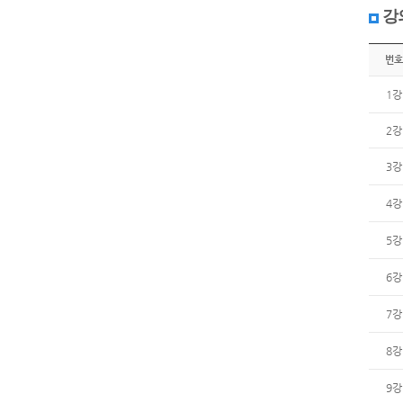
강
번호
1강
2강
3강
4강
5강
6강
7강
8강
9강