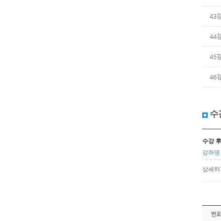
43
44
45
46
수
수강 
강좌명 :
상세하
번호