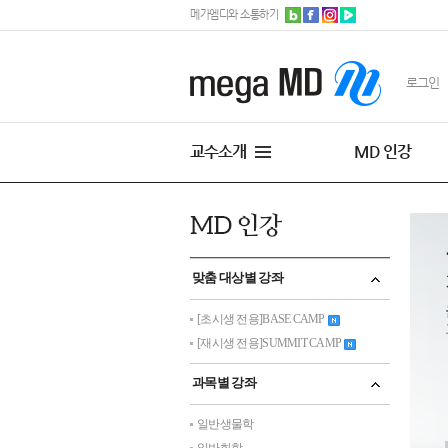
메가엠디와 소통하기
로그인
교수소개
MD 인강
맞춤 대상별 강좌
[초시생 전용]BASE CAMP
[재시생 전용]SUMMIT CAMP
과목별 강좌
일반생물학