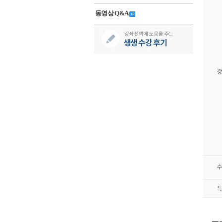
동영상 Q&A
강
수
특