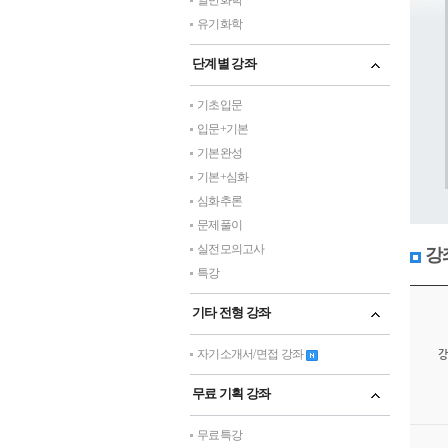
일반화학
유기화학
단계별 강좌
기초입문
입문+기본
기본완성
기본+심화
심화추론
문제풀이
실전모의고사
강
특강
기타 전형 강좌
자기소개서/면접 강좌
강
무료 기획 강좌
무료특강