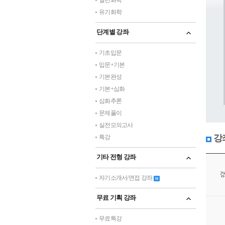
일반화학
유기화학
단계별 강좌
기초입문
입문+기본
기본완성
기본+심화
심화추론
문제풀이
실전모의고사
강
특강
기타 전형 강좌
강
자기소개서/면접 강좌
무료 기획 강좌
무료특강