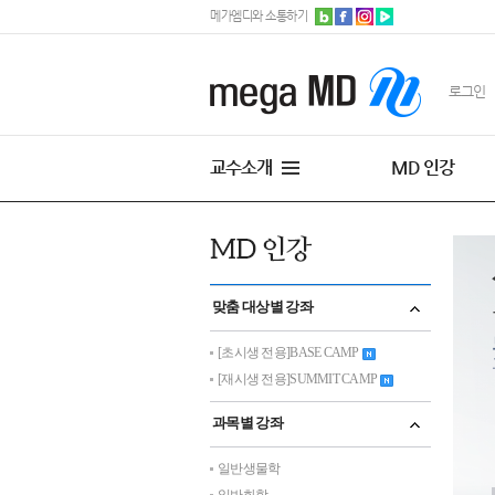
메가엠디와 소통하기
로그인
교수소개
MD 인강
맞춤 대상별 강좌
[초시생 전용]BASE CAMP
[재시생 전용]SUMMIT CAMP
과목별 강좌
일반생물학