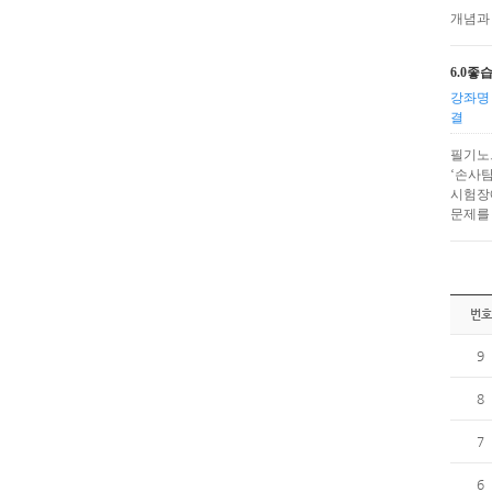
개념과
6.0좋
강좌명 
결
필기노
‘손사탐
시험장
문제를
번호
9
8
7
6