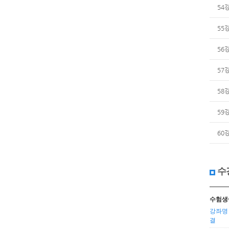
54
55
56
57
58
59
60
수
수험생
강좌명 
결