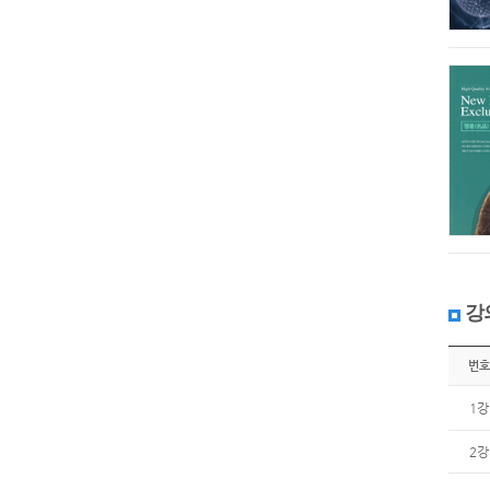
강
번호
1강
2강