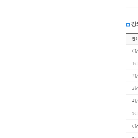
강
번호
0강
1강
2강
3강
4강
5강
6강