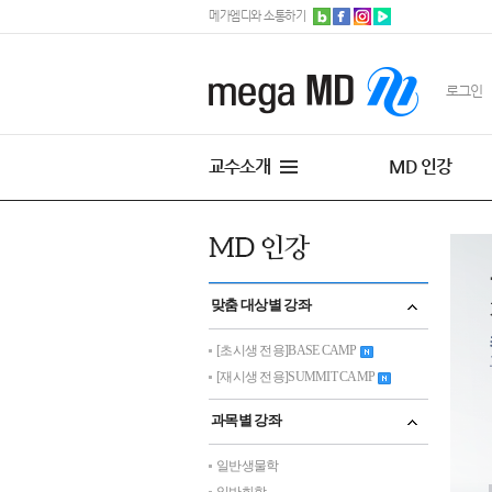
메가엠디와 소통하기
로그인
교수소개
MD 인강
맞춤 대상별 강좌
[초시생 전용]BASE CAMP
[재시생 전용]SUMMIT CAMP
과목별 강좌
일반생물학