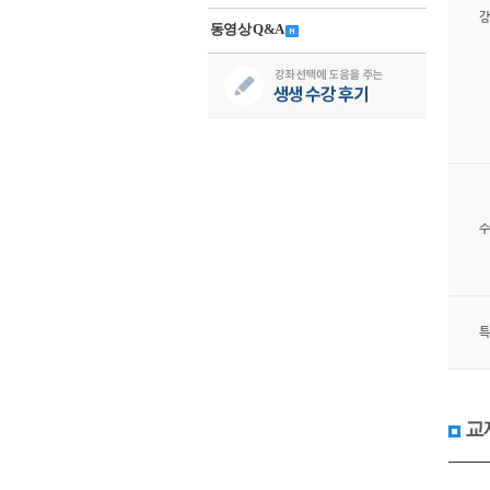
강
동영상 Q&A
수
특
교