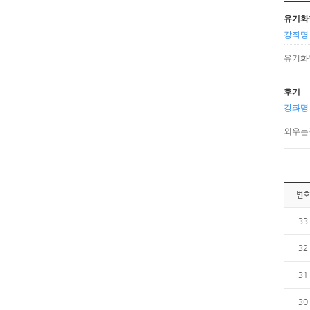
유기화
강좌명 
유기화
후기
강좌명 
외우는
번호
33
32
31
30