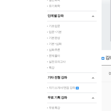
일반화학
유기화학
단계별 강좌
기초입문
입문+기본
기본완성
기본+심화
심화추론
문제풀이
강
실전모의고사
특강
강
기타 전형 강좌
자기소개서/면접 강좌
무료 기획 강좌
무료특강