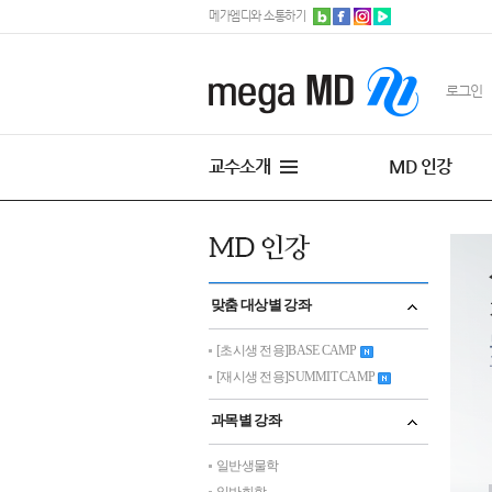
메가엠디와 소통하기
로그인
교수소개
MD 인강
맞춤 대상별 강좌
[초시생 전용]BASE CAMP
[재시생 전용]SUMMIT CAMP
과목별 강좌
일반생물학