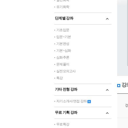
일반화학
유기화학
단계별 강좌
기초입문
입문+기본
기본완성
기본+심화
심화추론
문제풀이
실전모의고사
특강
강
기타 전형 강좌
자기소개서/면접 강좌
강
무료 기획 강좌
무료특강