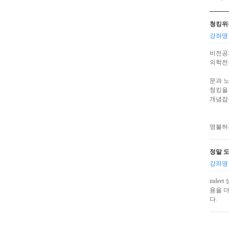
청킹위
강좌명 
비전공
의학전
문과 
청킹을
개념잡
명불허
정말 
강좌명 
mdee
용을 
다.