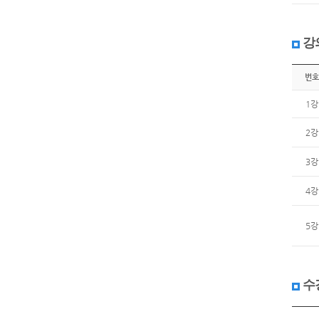
강
번호
1강
2강
3강
4강
5강
수