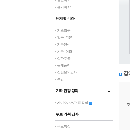
일반화학
유기화학
단계별 강좌
기초입문
입문+기본
기본완성
기본+심화
심화추론
문제풀이
실전모의고사
강
특강
기타 전형 강좌
자기소개서/면접 강좌
강
무료 기획 강좌
무료특강