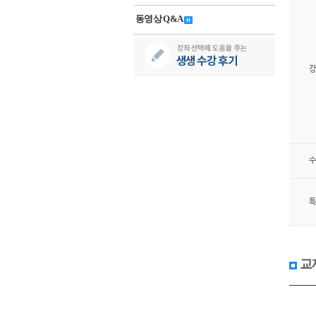
동영상 Q&A
강
수
특
교