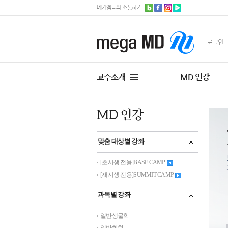
메가엠디와 소통하기
로그인
교수소개
MD 인강
맞춤 대상별 강좌
[초시생 전용]BASE CAMP
[재시생 전용]SUMMIT CAMP
과목별 강좌
일반생물학