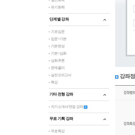
일반화학
유기화학
단계별 강좌
기초입문
입문+기본
기본완성
기본+심화
심화추론
문제풀이
실전모의고사
강좌정
특강
강좌범
기타 전형 강좌
자기소개서/면접 강좌
무료 기획 강좌
강좌특
무료특강