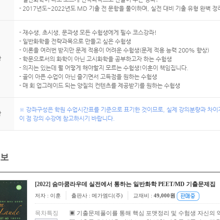
- 2017년도~2022년도 MD 기출 전 문항을 풀이하며, 실전 대비 기출 유형 완벽 정
- 재수생, 초시생, 문과생 모든 수험생에게 필수 코스강좌!
- 일반화학을 전략과목으로 만들고 싶은 수험생
- 이론을 여러번 받지만 문제 적용이 어려운 수험생(문제 적용 능력 200% 향상)
상
- 학문으로서의 화학이 아닌 고시화학을 공부하고자 하는 수험생
- 의지는 있는데 뭘 어떻게 해야할지 모르는 수험생!이훈이 책임집니다.
- 골이 아픈 수업이 아닌 즐기면서 고득점을 원하는 수험생
- 매 회 업그레이드 되는 양질의 컨텐츠를 제공받기를 원하는 수험생
※ 강좌구성은 학원 수업시간표를 기준으로 표기한 것이므로, 실제 강의분량과 차이가
항
이 점 강의 수강에 참고하시기 바랍니다.
보
[2022] 숨마쿰라우데 실전에서 통하는 일반화학 PEET/MD 기출문제집
저자 : 이훈
출판사 : 메가엠디(주)
교재비 :
49,000원
목차특징
▣ 기출문제풀이를 통해 핵심 포맷정리 및 수험생 자신의 