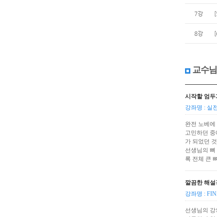
7강
8강
교수님
시작할 엄두
강좌명 : 실
완전 노베에
고민하던 중
가 되었던 것
선생님의 뼈 
록 전체 큰 
깔끔한 해설
강좌명 : F
선생님의 강