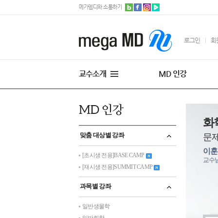
메가엠디와 소통하기
로그인
회
교수소개
MD 인강
화
맞춤 대상별 강좌
문
이
[초시생 전용]BASE CAMP
교수
[재시생 전용]SUMMIT CAMP
과목별 강좌
일반생물학