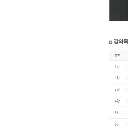
강의목
번호
1강
2강
3강
4강
5강
6강