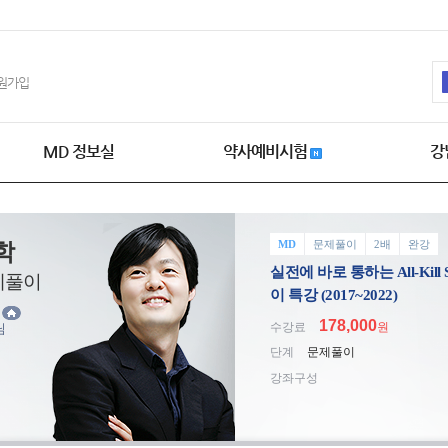
원가입
MD 정보실
약사예비시험
강
MD
문제풀이
2배
완강
학
실전에 바로 통하는 All-Kil
제풀이
이 특강 (2017~2022)
훈
178,000
수강료
원
님
단계
문제풀이
강좌구성