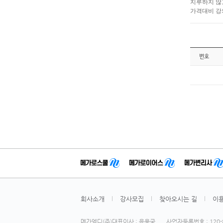
지루하지 않
가격대비 강
번호
회사소개
강사모집
찾아오시는 길
이
메가엠디(주)대표이사 : 윤용국
사업자등록번호 : 120-8