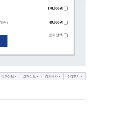
178,000
원
매중)
49,000
원
전체선택
강좌정보
교재정보
강의목차
수강후기