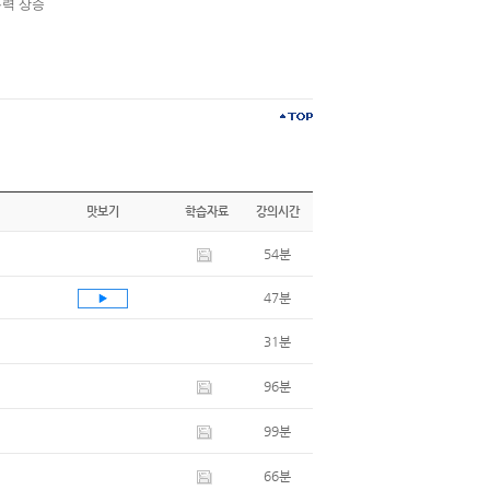
용력 상승
맛보기
학습자료
강의시간
54분
47분
31분
96분
99분
66분