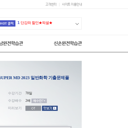
고객센터
사이트 이용안내
1
단강좌 할인★픽셀★
남완전학습관
신촌완전학습관
l SUPER MD 2023 일반화학 기출문제풀
수강기간
70일
수강배수
2배
미리보기