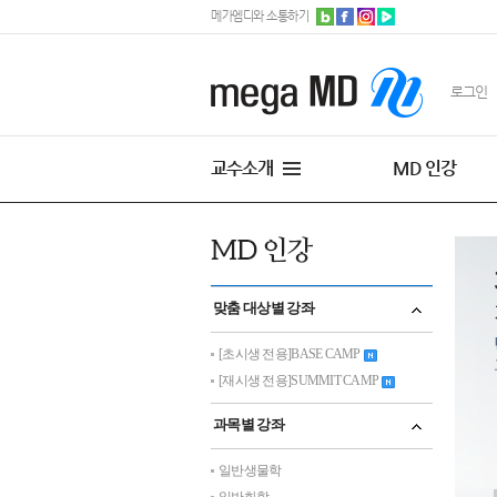
메가엠디와 소통하기
로그인
교수소개
MD 인강
맞춤 대상별 강좌
[초시생 전용]BASE CAMP
[재시생 전용]SUMMIT CAMP
과목별 강좌
일반생물학