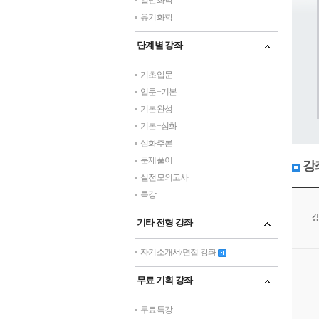
일반화학
유기화학
단계별 강좌
기초입문
입문+기본
기본완성
기본+심화
심화추론
문제풀이
강
실전모의고사
특강
강
기타 전형 강좌
자기소개서/면접 강좌
무료 기획 강좌
무료특강