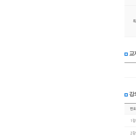
특
교
강
번호
1강
2강