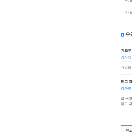
46
47
수
기초부
강좌명 
개념을
믿고 
강좌명 
잘 듣
믿고 
번호