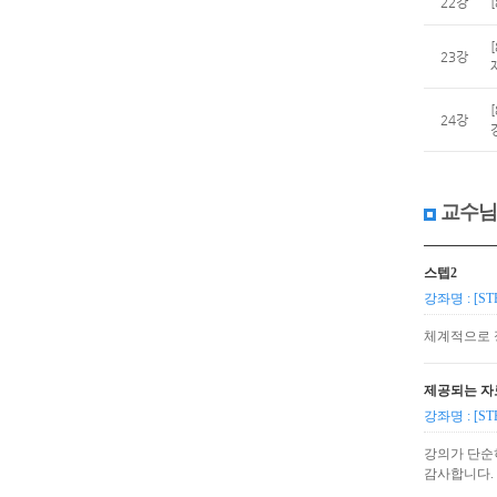
22강
23강
24강
교수님
스텝2
강좌명 : [S
체계적으로 
제공되는 자
강좌명 : [S
강의가 단순
감사합니다.