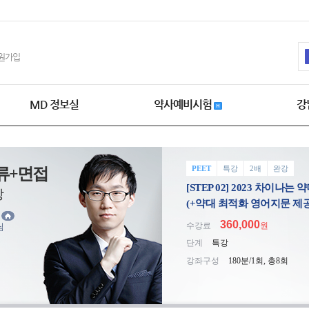
원가입
MD 정보실
약사예비시험
강
PEET
특강
2배
완강
류+면접
[STEP 02] 2023 차이나
강
(+약대 최적화 영어지문 제공
윤
360,000
수강료
원
님
단계
특강
강좌구성
180분/1회, 총8회