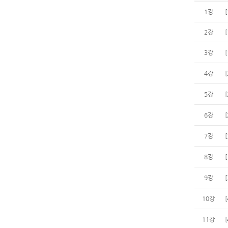
1강
2강
3강
4강
5강
6강
7강
8강
9강
10강
11강