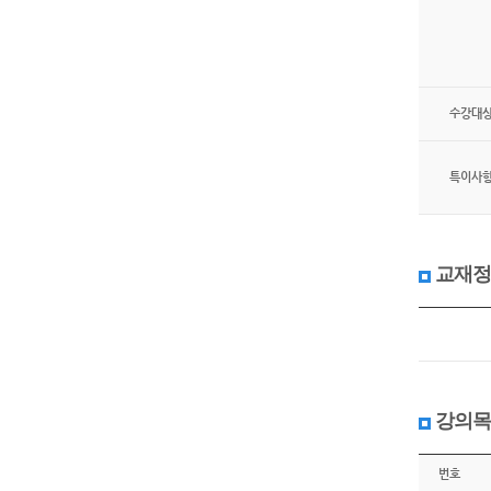
수강대
특이사
교재정
강의목
번호