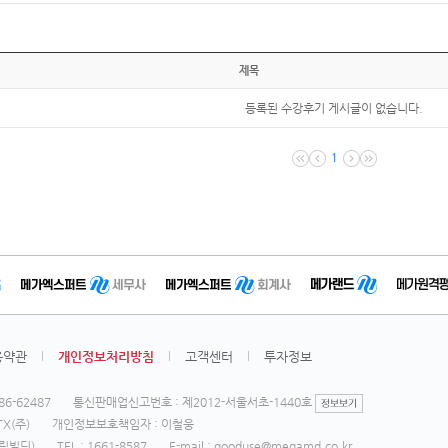
제목
등록된 수강후기 게시글이 없습니다.
1
용약관
개인정보처리방침
고객센터
투자정보
6-62487
통신판매업신고번호 : 제2012-서울서초-1440호
X(주)
개인정보보호책임자 : 이철웅
영림빌딩)
TEL : 1661-8587
E-mail : gooduse@megamd.co.kr