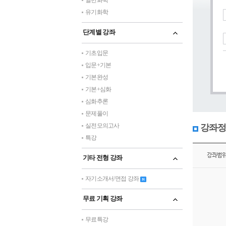
일반화학
유기화학
단계별 강좌
기초입문
입문+기본
기본완성
기본+심화
심화추론
문제풀이
실전모의고사
강좌정
특강
강좌범
기타 전형 강좌
자기소개서/면접 강좌
무료 기획 강좌
무료특강