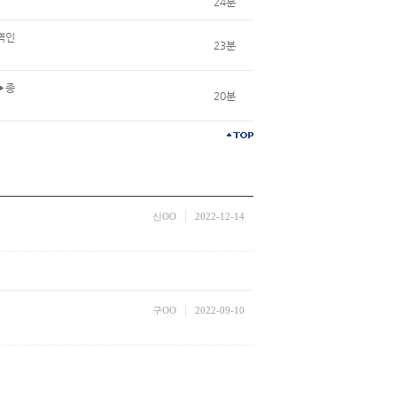
24분
지역인
23분
 ▶종
20분
신OO
2022-12-14
구OO
2022-09-10