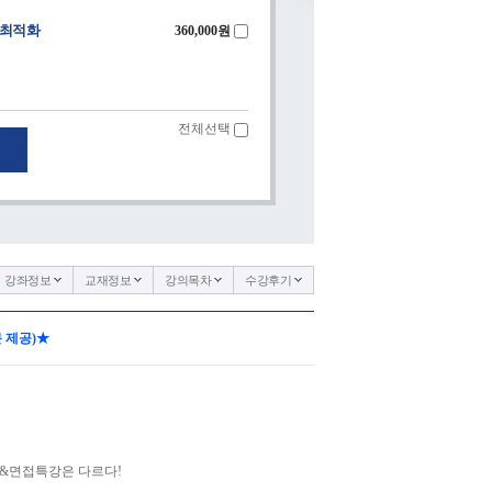
대 최적화
360,000
원
전체선택
강좌정보
교재정보
강의목차
수강후기
 제공)★
&면접특강은 다르다!