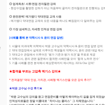
◎ 업계최초! 서류/면접 전자칠판 강좌
- 현강수업을 촬영한 강좌가 아닌 처음부터 끝까지 전자칠판으로 진행되는 강
◎ 완전완벽! 메가엠디 약대면접 교재 사용
- 메가엠디 약대면접 교재의 모든 내용을 하나도 빠짐없이 다 알려주는 강좌
◎ 가장 섬세하고, 자세한 인적성 면접 강좌
[사례를 통해 본 약학시사 & 윤리 면접 답변]
1. 서울대 의과대학 의학박사 박윤 교수님의 약학시사 & 윤리 면접 답변 강의
징
2. 약대 면접장에서 실제로 이루어진 학생들의 약학시사, 윤리 관련 대답 제시
3. 약대교수 관점에서 이루어진 ‘평가 기준과 평가 의견’을 무료로 제공
4. 약학시사, 윤리 관련 질문에서 합격한 사례만을 모아 ‘합격 노하우 전수’
5. 기출 사례를 완전 분석해서 예상문제까지 제시하는 All In One 강의!
★합격을 부르는 고압축 엑기스 강의★
* 전격결정! 약대 인성, 가치관, 사례형 엑기스만을 모은 강의 추가!!
★박윤 교수님 수강 후기★
"박윤 교수님의 강의을 듣고 면접준비를 어떻게 해야하는지 길을 잡게 되었습
인적성자료들은 정말 이름대로 "차이나는 클라스" 그 자체였습니다."