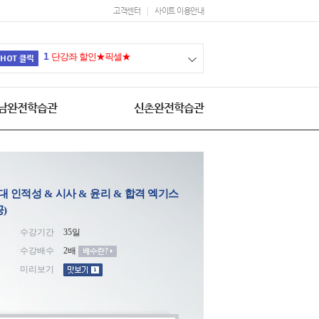
고객센터
사이트 이용안내
1
단강좌 할인★픽셀★
남완전학습관
신촌완전학습관
는 약대 인적성 & 시사 & 윤리 & 합격 엑기스
)
수강기간
35일
수강배수
2배
미리보기