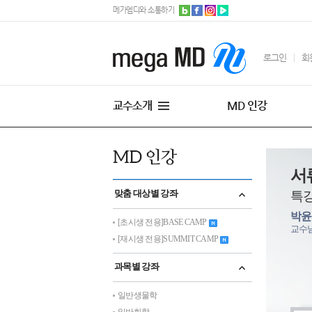
메가엠디와 소통하기
로그인
회
교수소개
MD 인강
서
맞춤 대상별 강좌
특
박
[초시생 전용]BASE CAMP
교수
[재시생 전용]SUMMIT CAMP
과목별 강좌
일반생물학