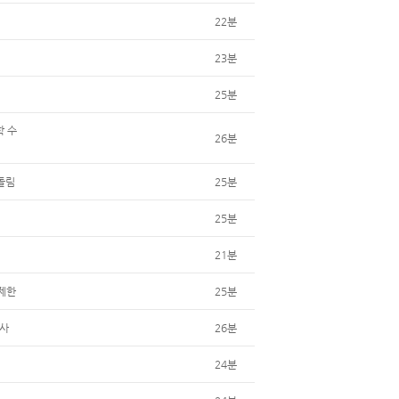
22분
23분
25분
학 수
26분
따돌림
25분
25분
21분
 제한
25분
락사
26분
24분