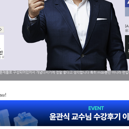
[A
유
w!