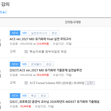
 강의
좌★]
강좌명/교재명
NEW
MD
실전모의고사
완강
ACE ver.2027 MD 유기화학 Final 실전 모의고사
학
수강료 :
280,000원
224,000원
수강기간 : 35일
식
교재
핵심자료를 첨부파일로 제공
NEW
MD
문제풀이
완강
[2027] ACE ver.2027 MD 유기화학 기출문제 실전솔루션
학
수강료 :
560,000원
504,000원
수강기간 : 70일
식
교재
ACE Factual Solution MD (판매중) 38,000원
NEW
MD
특강
완강
[2027_유료특강] 윤관식 교수님 2026학년도 MDEET 유기화학 기출해설
학
수강료 :
50,000원
수강기간 : 15일
식