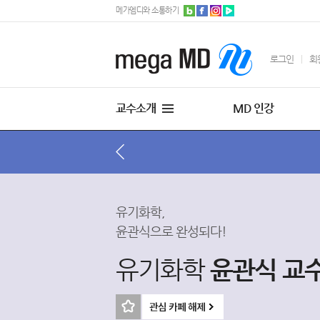
메가엠디와 소통하기
로그인
회
교수소개
MD 인강
유기화학,
윤관식으로 완성되다!
유기화학
윤관식 교