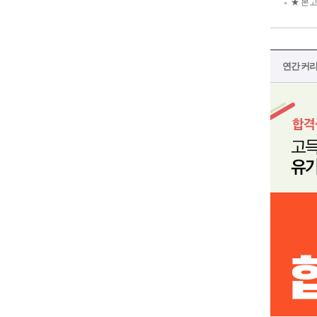
★ 본고
연간 커