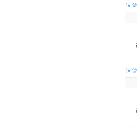
[★ 
[★ 