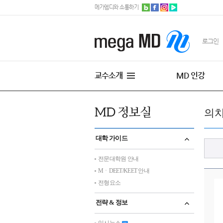
메가엠디와 소통하기
로그인
교수소개
MD 인강
의
대학 가이드
전문대학원 안내
MㆍDEET/KEET 안내
전형요소
전략 & 정보