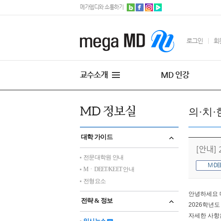
메가엠디와 소통하기
로그인
회
교수소개
MD 인강
의·치·
대학 가이드
[안내]
전문대학원 안내
M·DE
MㆍDEET/KEET 안내
전형요소
안녕하세요 
전략 & 정보
2026학년도
자세한 사항