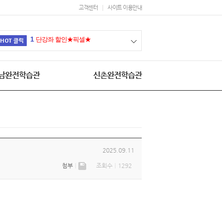
고객센터
사이트 이용안내
1
단강좌 할인★픽셀★
남완전학습관
신촌완전학습관
2025.09.11
첨부
ㅣ
조회수
ㅣ
1292