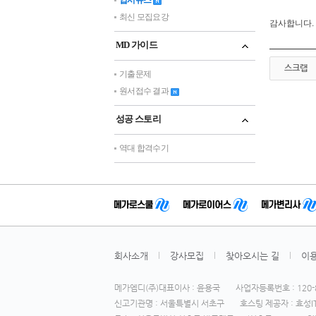
입시뉴스
최신 모집요강
감사합니다.
MD 가이드
스크랩
기출문제
원서접수 결과
성공 스토리
역대 합격수기
회사소개
강사모집
찾아오시는 길
이
메가엠디(주)대표이사 : 윤용국
사업자등록번호 : 120-8
신고기관명 : 서울특별시 서초구
호스팅 제공자 : 효성IT