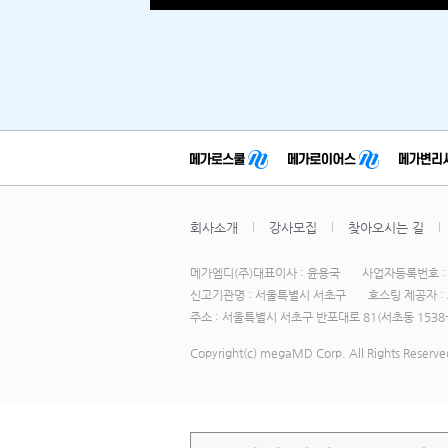
회사소개
강사모집
찾아오시는 길
메가엠디(주)대표이사 : 윤용국
사업자등록번호 : 1
신고기관명 : 서울특별시 서초구
호스팅 제공자 : 
주소 : 서울특별시 서초구 반포대로 81(서초동 1538-
Copyright(c) megaMD Corp. All Rights Reserve