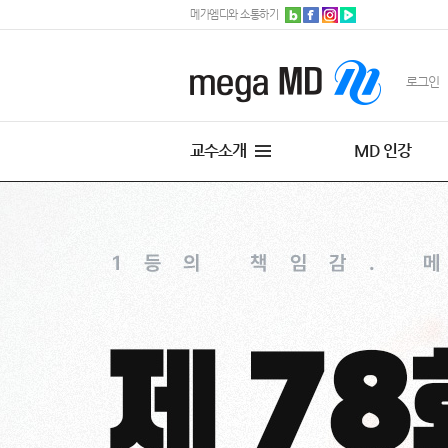
메가엠디와 소통하기
로그인
교수소개
MD 인강